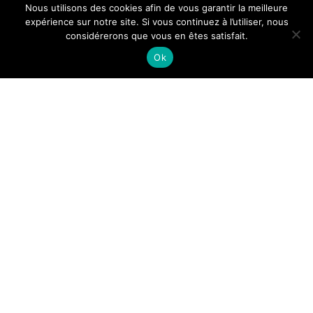
Nous utilisons des cookies afin de vous garantir la meilleure
expérience sur notre site. Si vous continuez à l’utiliser, nous
considérerons que vous en êtes satisfait.
Ok
-
Steven
30 mai 2016
Stocker ses données en ligne :
Explications et avantages
Vous êtes un particulier ou un professionnel, et vous
recherchez un moyen permettant d’avoir accès à vos
données (fichiers, photos, documents…) n’importe où et
n’importe[…]