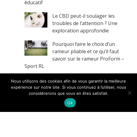
éducatif
Le CBD peut-il soulager les
troubles de l’attention ? Une
exploration approfondie
Pourquoi faire le choix d’un
rameur pliable et ce qu’il faut
savoir sur le rameur ProForm –
Sport RL
Les symptômes de la démence
Nous utilisons des cookies afin de vous garantir la meilleure
sénile : comment les
expérience sur notre site. Si vous continuez à l’utiliser, nous
considérerons que vous en êtes satisfait.
reconnaître et agir ?
Ok